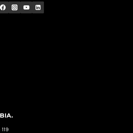
BIA.
 119