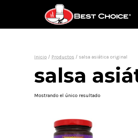
Saltar
al
contenido
Inicio
/
Productos
/
salsa asiática original
salsa asiá
Mostrando el único resultado