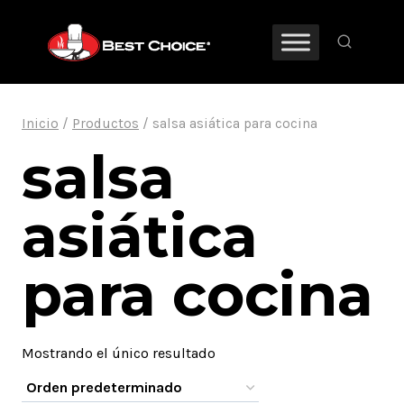
Saltar
al
contenido
Inicio
/
Productos
/
salsa asiática para cocina
salsa
asiática
para cocina
Mostrando el único resultado