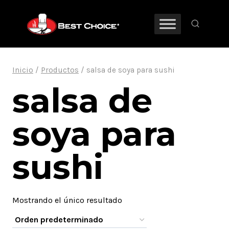
Saltar
al
contenido
Inicio
/
Productos
/
salsa de soya para sushi
salsa de
soya para
sushi
Mostrando el único resultado