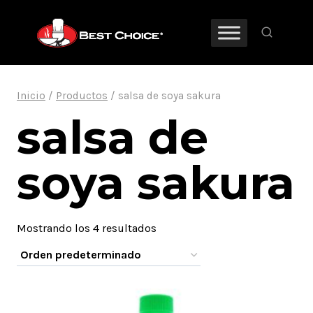
Saltar
al
contenido
Inicio
/
Productos
/
salsa de soya sakura
salsa de
soya sakura
Mostrando los 4 resultados