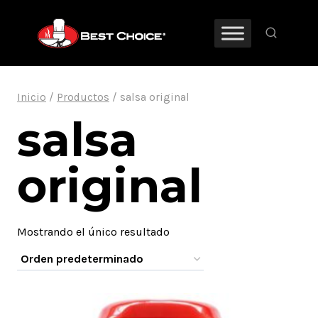
Saltar
al
contenido
Inicio
/
Productos
/
salsa original
salsa
original
Mostrando el único resultado