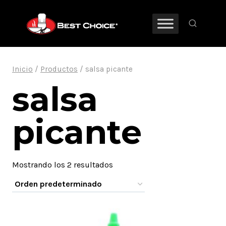
Saltar
al
contenido
Inicio
/
Productos
/
salsa picante
salsa
picante
Mostrando los 2 resultados