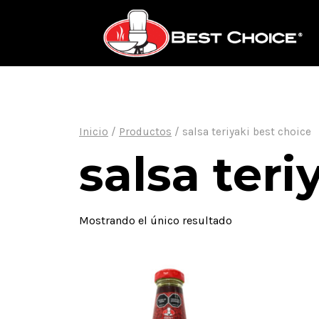
Saltar
al
contenido
Inicio
/
Productos
/
salsa teriyaki best choice
salsa teri
Mostrando el único resultado