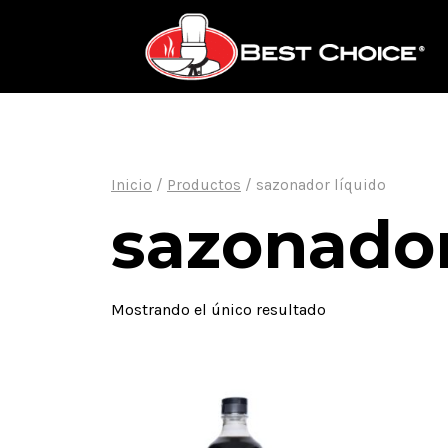
Saltar
al
contenido
Inicio
/
Productos
/
sazonador líquido
sazonador
Mostrando el único resultado