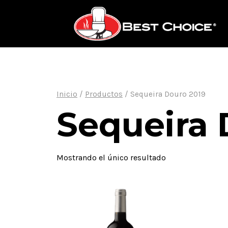
Saltar
al
contenido
Inicio
/
Productos
/
Sequeira Douro 2019
Sequeira 
Mostrando el único resultado