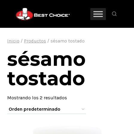
Saltar
al
contenido
Inicio
/
Productos
/
sésamo tostado
sésamo
tostado
Mostrando los 2 resultados