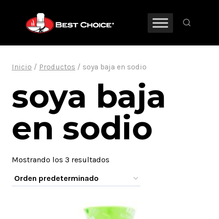
Saltar
al
contenido
Inicio
/
Productos
/
soya baja en sodio
soya baja
en sodio
Mostrando los 3 resultados