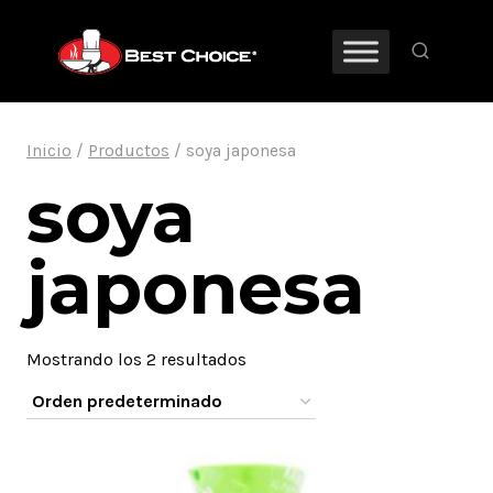
Saltar
al
contenido
Inicio
/
Productos
/
soya japonesa
soya
japonesa
Mostrando los 2 resultados