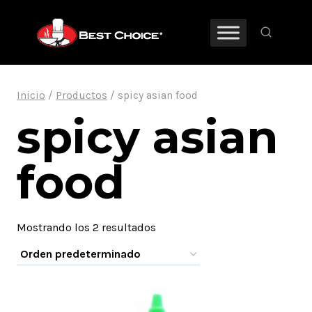
Saltar
al
contenido
Inicio
/
Productos
/
spicy asian food
spicy asian
food
Mostrando los 2 resultados