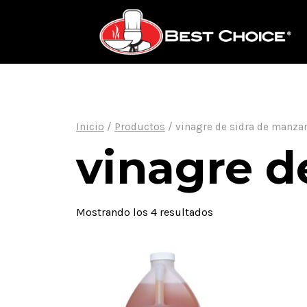
Saltar
al
contenido
Inicio
/
Productos
/
vinagre de sidra de manza
vinagre d
Mostrando los 4 resultados