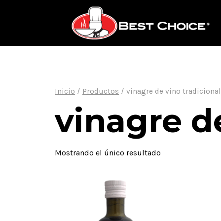
Saltar
al
contenido
Inicio
/
Productos
/
vinagre de vino tradicional
vinagre de
Mostrando el único resultado