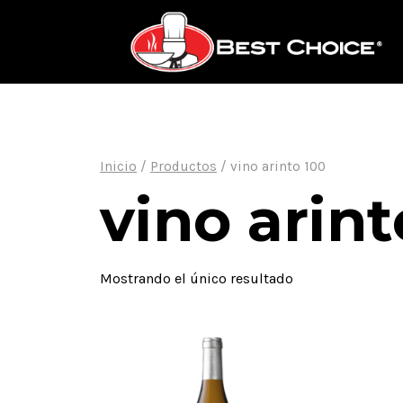
Saltar
al
contenido
Inicio
/
Productos
/
vino arinto 100
vino arint
Mostrando el único resultado