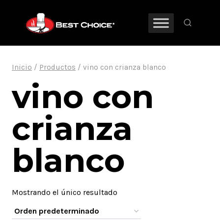
Saltar
al
contenido
Inicio
/
Productos
/
vino con crianza blanco
vino con
crianza
blanco
Mostrando el único resultado