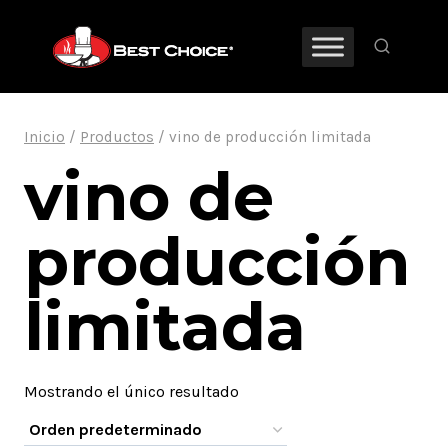
Saltar
al
contenido
Inicio
/
Productos
/
vino de producción limitada
vino de
producción
limitada
Mostrando el único resultado