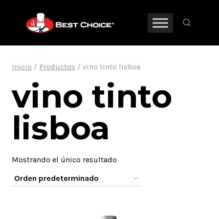
Saltar
al
contenido
Inicio
/
Productos
/
vino tinto lisboa
vino tinto
lisboa
Mostrando el único resultado