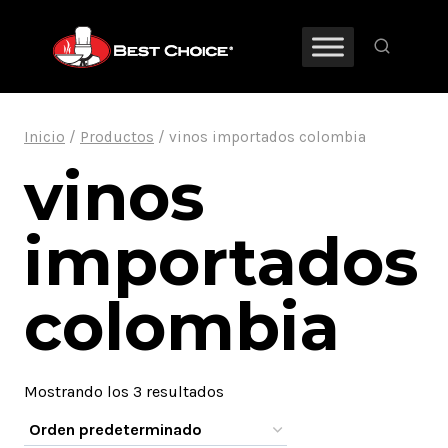
Saltar
al
contenido
Inicio
/
Productos
/
vinos importados colombia
vinos
importados
colombia
Mostrando los 3 resultados