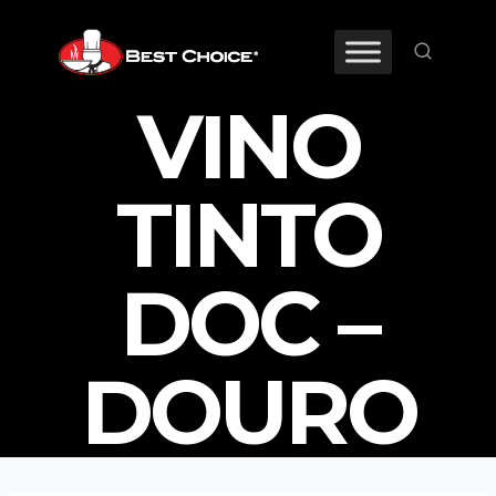
Saltar
al
contenido
VINO
TINTO
DOC –
DOURO