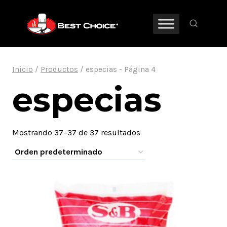
Saltar
al
contenido
Inicio
/
Productos
/
especias
- Página 4
especias
Mostrando 37–37 de 37 resultados