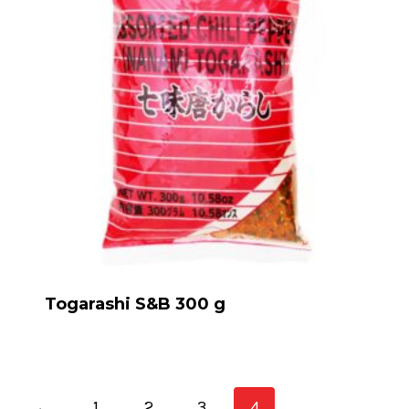
Togarashi S&B 300 g
←
1
2
3
4