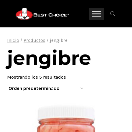
Saltar
al
contenido
Inicio
/
Productos
/
jengibre
jengibre
Mostrando los 5 resultados