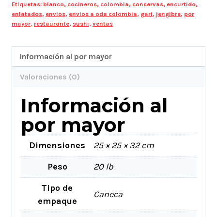
Etiquetas:
blanco
,
cocineros
,
colombia
,
conservas
,
encurtido
,
enlatados
,
envios
,
envios a oda colombia
,
gari
,
jengibre
,
por
mayor
,
restaurante
,
sushi
,
ventas
Información al por mayor
Valoraciones (0)
Información al
por mayor
Dimensiones
25 × 25 × 32 cm
Peso
20 lb
Tipo de
Caneca
empaque