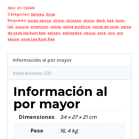
SKU:
01-13249
Categorías:
Salsas
,
Soya
Etiquetas:
asian sauce
,
china
,
chinese
,
chino
,
dark
,
kee
,
kum
,
lee
,
oscura
,
premium
,
salsa
,
salsa asiática
,
salsa de soya
,
salsa
de soya lee kum kee
,
salsas
,
salteados
,
sauce
,
soja
,
soy
,
soy
sauce
,
soya Lee Kum Kee
Información al por mayor
Valoraciones (0)
Información al
por mayor
Dimensiones
34 × 27 × 21 cm
Peso
16, 4 kg