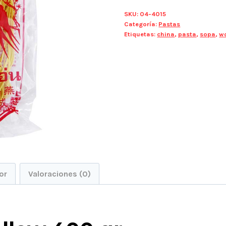
SKU:
04-4015
Categoría:
Pastas
Etiquetas:
china
,
pasta
,
sopa
,
w
or
Valoraciones (0)