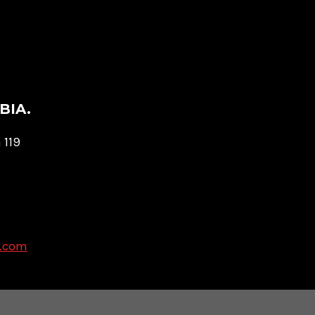
BIA.
 119
a.com