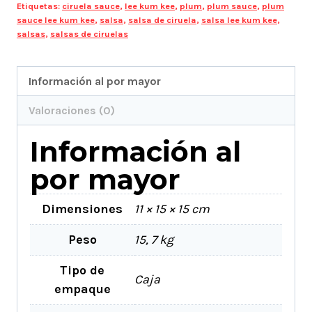
Etiquetas:
ciruela sauce
,
lee kum kee
,
plum
,
plum sauce
,
plum
sauce lee kum kee
,
salsa
,
salsa de ciruela
,
salsa lee kum kee
,
salsas
,
salsas de ciruelas
Información al por mayor
Valoraciones (0)
Información al
por mayor
Dimensiones
11 × 15 × 15 cm
Peso
15, 7 kg
Tipo de
Caja
empaque