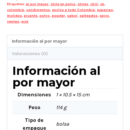
Etiquetas:
al por mayor
,
chile en polvo
,
chiles
,
chili
,
ck
,
colombia
,
condimentos
,
envíos a todo Colombia
,
especias
,
molidos
,
picante
,
polvo
,
powder
,
sabor
,
salteados
,
spicy
,
ventas
,
wok
Información al por mayor
Valoraciones (0)
Información al
por mayor
Dimensiones
1 × 10.5 × 15 cm
Peso
114 g
Tipo de
bolsa
empaque