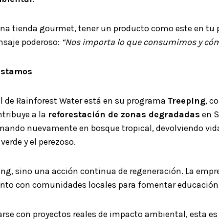
 una tienda gourmet, tener un producto como este en tu p
nsaje poderoso:
“Nos importa lo que consumimos y cóm
restamos
al de Rainforest Water está en su programa
Treeping
, c
ntribuye a la
reforestación de zonas degradadas
en S
mando nuevamente en bosque tropical, devolviendo vida
erde y el perezoso.
ing, sino una acción continua de regeneración. La empr
 junto con comunidades locales para fomentar educación
rse con proyectos reales de impacto ambiental, esta es 