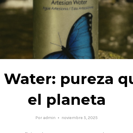
t Water: pureza q
el planeta
Por
admin
noviembre 5, 2025