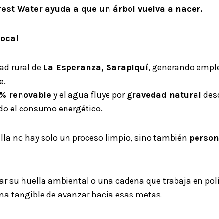
rest Water ayuda a que un árbol vuelva a nacer.
local
ad rural de
La Esperanza, Sarapiquí
, generando empl
e.
 % renovable
y el agua fluye por
gravedad natural
desd
do el consumo energético.
ella no hay solo un proceso limpio, sino también
person
r su huella ambiental o una cadena que trabaja en polít
ma tangible de avanzar hacia esas metas.