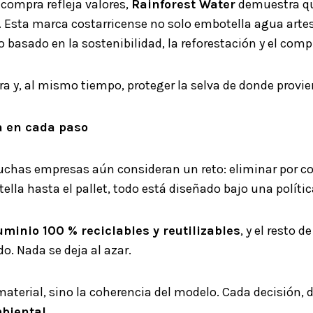
compra refleja valores,
Rainforest Water
demuestra que
Esta marca costarricense no solo embotella agua artesi
 basado en la sostenibilidad, la reforestación y el co
ra y, al mismo tiempo, proteger la selva de donde provie
a en cada paso
uchas empresas aún consideran un reto: eliminar por co
tella hasta el pallet, todo está diseñado bajo una políti
uminio 100 % reciclables y reutilizables
, y el resto 
do. Nada se deja al azar.
material, sino la coherencia del modelo. Cada decisión, d
mbiental
.